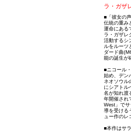
ラ・ガザレ
■「彼女の
伝統の重み
運命にある
ラ・ガザレ
活動するシ
ルをルーツ
ダード曲(M
能の誕生が
■ニコール
始め、デン
ネオソウル
にシアトル
名が知れ渡
年開催されて
West」
導を受ける
ュー作のレ
■本作はサ