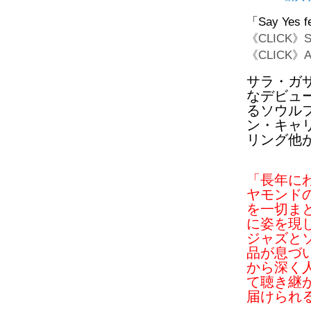
「Say Yes fe
《CLICK》Sp
《CLICK》Ap
サラ・ガ
なデビュ
るソウル
ン・キャ
リング他
「長年に
ヤモンド
を一切ま
に姿を現
ジャズと
品が息づ
から深く
て聴き継
届けられ