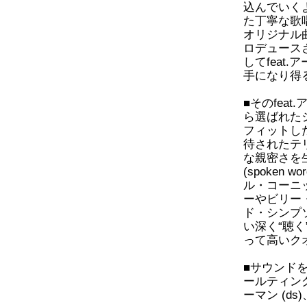
込んでいく
た丁寧な歌
オリジナル
ロデュース
してfeat
手になり得
■そのfea
ら選ばれたジ
フィットした
待されたテリ
な親密さを生
(spoke
ル・コーニ
ーやビリー
ド・シンプ
い深く“聴
って高いク
■サウンド
ールティング
ーマン (d