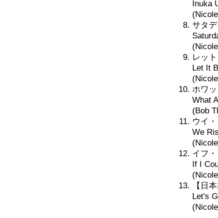
Inuka 
(Nicole
サタデ
Saturd
(Nicol
レット
Let It 
(Nicol
ホワッ
What A
(Bob T
ウイ・
We Ris
(Nicol
イフ・
If I Co
(Nicol
【日本
Let's 
(Nicol