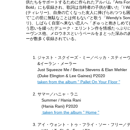
供たちをサポートするために作られたアルバム『Arts For Life :
Bold』にも収録され、歌詞は当時者の子供が書いた「I Want To
(ティレリー)、自身の亡くなった友人に捧げられつつも
て“この世に無駄なことは何もない”と歌う「Wendy’s So
リ)、しばらく自室へ来ない恋人へ「ぎゅっと抱きしめて(Squ
う思いを綴ったデューク・エリントン作を情感たっぷり
ーヴンス他、メロウネスというベールをまとった深みの
ーが数多く収録されている。
ジャスト・スクイーズ・ミー／ベッカ・スティー
&イーラン・メーラー
Just Squeeze Me / Becca Stevens & Elan Mehler
(Duke Elington & Lee Gaines) P2020
taken from the album " Pallet On Your Floor "
サマー／ハニャ・ラニ
Summer / Hania Rani
(Hania Rani) P2020
taken from the album " Home "
アイ・ウォント・トゥ・フライ・ソー・フリー／