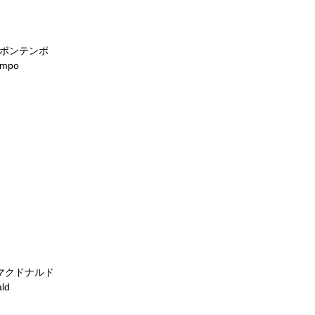
・ボンテンポ
empo
・マクドナルド
ald