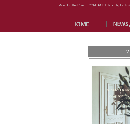
Music for The Room + CORE PORT Jazz by Hiroko 
M