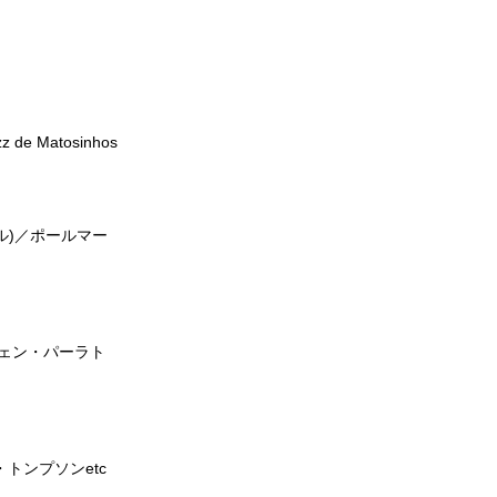
zz de Matosinhos
ル)／ポールマー
ェン・パーラト
・トンプソンetc