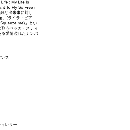
 My Life Is
 Fly So Free」
困難な出来事に対し
ng」(ライラ・ビア
eeze me)」とい
に歌うベッカ・スティ
ある愛情溢れたナンバ
ヴンス
ティレリー