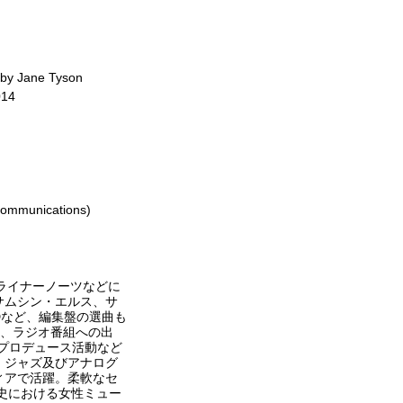
, by Jane Tyson
014
Communications)
ライナーノーツなどに
サムシン・エルス、サ
Dなど、編集盤の選曲も
他、ラジオ番組への出
修やプロデュース活動など
、ジャズ及びアナログ
ィアで活躍。柔軟なセ
ズ史における女性ミュー