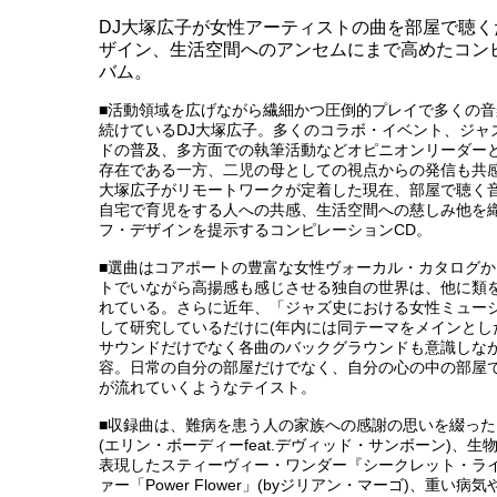
DJ大塚広子が女性アーティストの曲を部屋で聴
ザイン、生活空間へのアンセムにまで高めたコン
バム。
■活動領域を広げながら繊細かつ圧倒的プレイで多くの
続けているDJ大塚広子。多くのコラボ・イベント、ジャ
ドの普及、多方面での執筆活動などオピニオンリーダー
存在である一方、二児の母としての視点からの発信も共
大塚広子がリモートワークが定着した現在、部屋で聴く
自宅で育児をする人への共感、生活空間への慈しみ他を
フ・デザインを提示するコンピレーションCD。
■選曲はコアポートの豊富な女性ヴォーカル・カタログ
トでいながら高揚感も感じさせる独自の世界は、他に類
れている。さらに近年、「ジャズ史における女性ミュー
して研究しているだけに(年内には同テーマをメインとした
サウンドだけでなく各曲のバックグラウンドも意識しな
容。日常の自分の部屋だけでなく、自分の心の中の部屋
が流れていくようなテイスト。
■収録曲は、難病を患う人の家族への感謝の思いを綴った「Beca
(エリン・ボーディーfeat.デヴィッド・サンボーン)、
表現したスティーヴィー・ワンダー『シークレット・ラ
ァー「Power Flower」(byジリアン・マーゴ)、重い