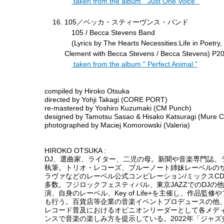
taken from the album " Just One Voice "
105／ベッカ・スティーヴンス・バンド
105 / Becca Stevens Band
(Lyrics by The Hearts Necessities:Life in Poetry
Clement with Becca Stevens / Becca Stevens) P2
taken from the album " Perfect Animal "
compiled by Hiroko Otsuka
directed by Yohji Takagi (CORE PORT)
re-mastered by Yoshiro Kuzumaki (CM Punch)
designed by Tamotsu Sasao & Hisako Katsuragi (Mure 
photographed by Maciej Komorowski (Valeria)
HIROKO OTSUKA :
DJ、選曲家、ライター、二児の母。新聞や音楽専門誌、
執筆。トリオ・レコーズ、ブルーノート姉妹レーベルの
ラヴァなどのレーベル公式コンピレーション/ミックスC
多数。フジロックフェスティバル、東京JAZZでのDJの
演、自身のレーベル、Key of Life+を主催し、作品監
も行う。百貨店等企業の音楽イベントプロデュースの他
レコード普及におけるオピニオンリーダーとして各メデ
ンスで音楽の楽しみ方を提示している。2022年「ジャ