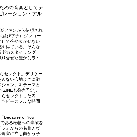
くための音楽としてデ
ピレーション・アル
音楽ファンから信頼され
ズ及びアナログレコー
として今や欠かせない
感を得ている。そんな
音楽のスタイリング、
織り交ぜた豊かなライ
からセレクト。デリケー
をみない心地よさに溢
ジシャン」をテーマと
ZINEも発売予定)、
がらセレクトした内
でもピースフルな時間
use of You」
生物である植物への崇敬を
イフ』からの名曲カヴ
病気や障害に立ち向かう子