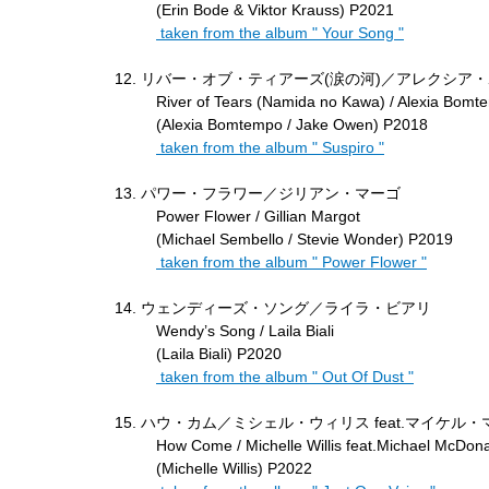
(Erin Bode & Viktor Krauss) P2021
taken from the album " Your Song "
リバー・オブ・ティアーズ(涙の河)／アレクシア
River of Tears (Namida no Kawa) / Alexia Bomt
(Alexia Bomtempo / Jake Owen) P2018
taken from the album " Suspiro "
パワー・フラワー／ジリアン・マーゴ
Power Flower / Gillian Margot
(Michael Sembello / Stevie Wonder) P2019
taken from the album " Power Flower "
ウェンディーズ・ソング／ライラ・ビアリ
Wendy’s Song / Laila Biali
(Laila Biali) P2020
taken from the album " Out Of Dust "
ハウ・カム／ミシェル・ウィリス feat.マイケル
How Come / Michelle Willis feat.Michael McDon
(Michelle Willis) P2022